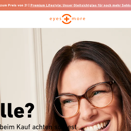
 zum Preis von 2! |
Premium Lifestyle: Unser Gleitsichtglas für noch mehr Seh
lle?
beim Kauf achten solltest