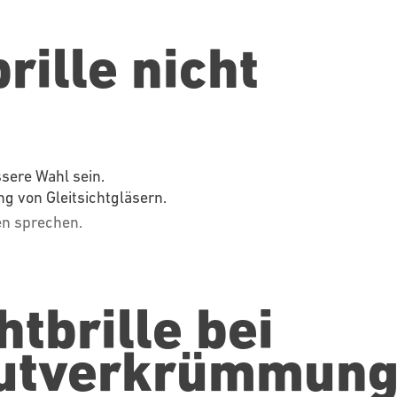
rille nicht
ssere Wahl sein.
g von Gleitsichtgläsern.
ven sprechen.
htbrille bei
utverkrümmun