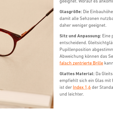
geeignet. Worauf es ankom
Glasgröße:
Die Einbauhöhe
damit alle Sehzonen nutzb
daher weniger geeignet.
Sitz und Anpassung:
Eine p
entscheidend. Gleitsichtgl
Pupillenposition abgestimm
Abweichung können das Seh
falsch zentrierte Brille
kann
Glattes Material:
Da Gleits
empfiehlt sich ein Glas mi
ist der
Index 1,6
der Standa
und leichter.