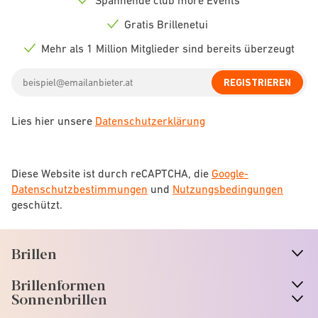
Spannende club more Events
Check
icon
Gratis Brillenetui
Check
icon
Mehr als 1 Million Mitglieder sind bereits überzeugt
Check
icon
Email
REGISTRIEREN
address
Lies hier unsere
Datenschutzerklärung
Diese Website ist durch reCAPTCHA, die
Google-
Datenschutzbestimmungen
und
Nutzungsbedingungen
geschützt.
Brillen
n
A
r
r
o
w
i
c
o
Brillenformen
n
A
r
r
o
w
i
c
o
Sonnenbrillen
n
A
r
r
o
w
i
c
o