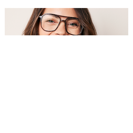
Blaue Augen: Was macht sie so
besonders?
Blaue Augen üben auf viele Menschen eine besondere
Anziehungskraft aus. Das steckt dahinter: