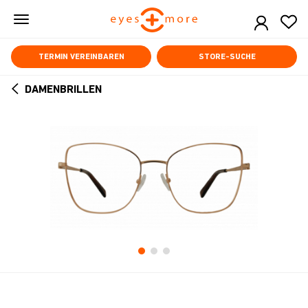
Skip
to
main
content
TERMIN VEREINBAREN
STORE-SUCHE
DAMENBRILLEN
ARROW
BACK