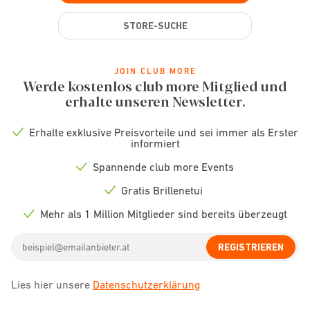
STORE-SUCHE
JOIN CLUB MORE
Werde kostenlos club more Mitglied und
erhalte unseren Newsletter.
Erhalte exklusive Preisvorteile und sei immer als Erster
Check
informiert
icon
Spannende club more Events
Check
icon
Gratis Brillenetui
Check
icon
Mehr als 1 Million Mitglieder sind bereits überzeugt
Check
icon
Email
REGISTRIEREN
address
Lies hier unsere
Datenschutzerklärung