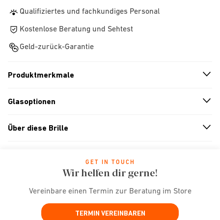
Qualifiziertes und fachkundiges Personal
Kostenlose Beratung und Sehtest
Geld-zurück-Garantie
Produktmerkmale
n
A
r
r
o
w
i
c
o
Glasoptionen
n
A
r
r
o
w
i
c
o
Über diese Brille
n
A
r
r
o
w
i
c
o
GET IN TOUCH
Wir helfen dir gerne!
Vereinbare einen Termin zur Beratung im Store
TERMIN VEREINBAREN