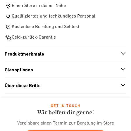
Einen Store in deiner Nähe
Qualifiziertes und fachkundiges Personal
Kostenlose Beratung und Sehtest
Geld-zurück-Garantie
Produktmerkmale
n
A
r
r
o
w
i
c
o
Glasoptionen
n
A
r
r
o
w
i
c
o
Über diese Brille
n
A
r
r
o
w
i
c
o
GET IN TOUCH
Wir helfen dir gerne!
Vereinbare einen Termin zur Beratung im Store