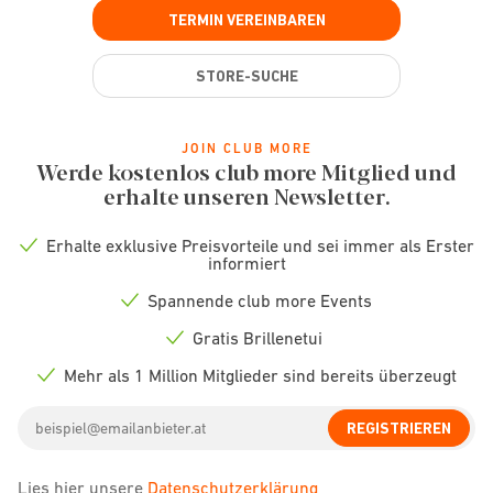
TERMIN VEREINBAREN
STORE-SUCHE
JOIN CLUB MORE
Werde kostenlos club more Mitglied und
erhalte unseren Newsletter.
Erhalte exklusive Preisvorteile und sei immer als Erster
Check
informiert
icon
Spannende club more Events
Check
icon
Gratis Brillenetui
Check
icon
Mehr als 1 Million Mitglieder sind bereits überzeugt
Check
icon
Email
REGISTRIEREN
address
Lies hier unsere
Datenschutzerklärung