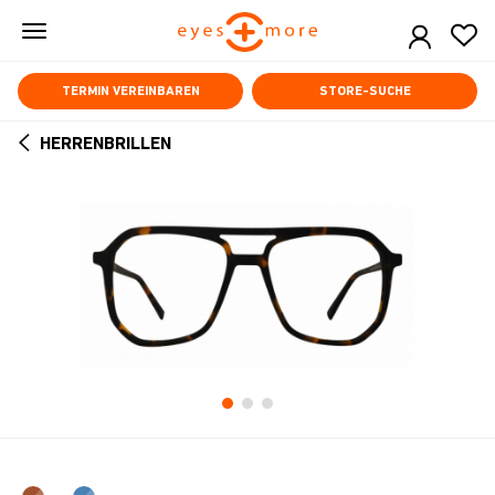
Skip
to
main
content
TERMIN VEREINBAREN
STORE-SUCHE
HERRENBRILLEN
ARROW
BACK