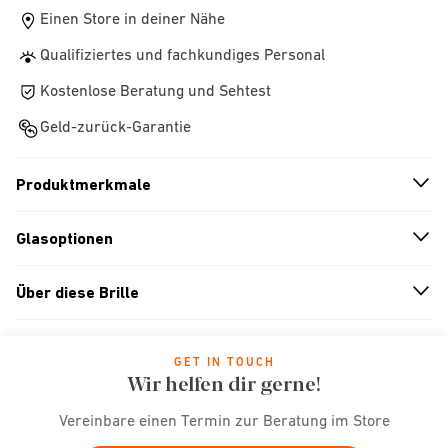
Einen Store in deiner Nähe
Qualifiziertes und fachkundiges Personal
Kostenlose Beratung und Sehtest
Geld-zurück-Garantie
Produktmerkmale
n
A
r
r
o
w
i
c
o
Glasoptionen
n
A
r
r
o
w
i
c
o
Über diese Brille
n
A
r
r
o
w
i
c
o
GET IN TOUCH
Wir helfen dir gerne!
Vereinbare einen Termin zur Beratung im Store