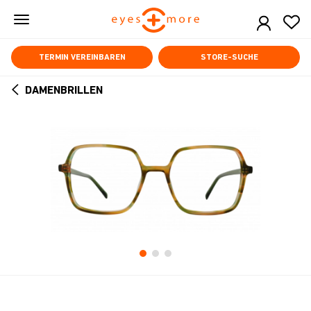
Skip
to
main
content
TERMIN VEREINBAREN
STORE-SUCHE
DAMENBRILLEN
ARROW
BACK