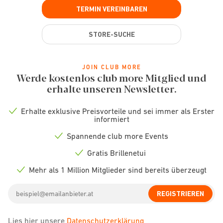
TERMIN VEREINBAREN
STORE-SUCHE
JOIN CLUB MORE
Werde kostenlos club more Mitglied und
erhalte unseren Newsletter.
Erhalte exklusive Preisvorteile und sei immer als Erster
Check
informiert
icon
Spannende club more Events
Check
icon
Gratis Brillenetui
Check
icon
Mehr als 1 Million Mitglieder sind bereits überzeugt
Check
icon
Email
REGISTRIEREN
address
Lies hier unsere
Datenschutzerklärung