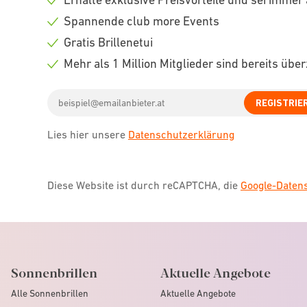
Check
Spannende club more Events
icon
Check
Gratis Brillenetui
icon
Check
Mehr als 1 Million Mitglieder sind bereits übe
icon
Check
Email
icon
REGISTRIE
address
Lies hier unsere
Datenschutzerklärung
Diese Website ist durch reCAPTCHA, die
Google-Date
Sonnenbrillen
Aktuelle Angebote
Alle Sonnenbrillen
Aktuelle Angebote