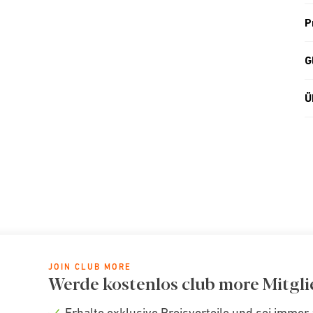
P
G
Ü
JOIN CLUB MORE
Werde kostenlos club more Mitgli
Erhalte exklusive Preisvorteile und sei immer 