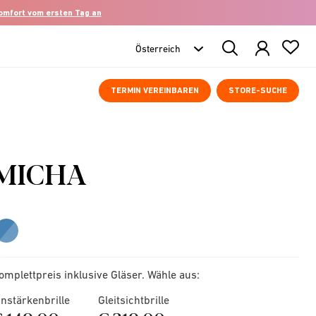
komfort vom ersten Tag an
Search
Products
TERMIN VEREINBAREN
STORE-SUCHE
MICHA
omplettpreis inklusive Gläser. Wähle aus:
instärkenbrille
Gleitsichtbrille