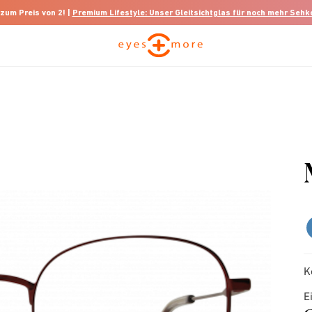
 zum Preis von 2! |
Premium Lifestyle: Unser Gleitsichtglas für noch mehr Seh
K
E