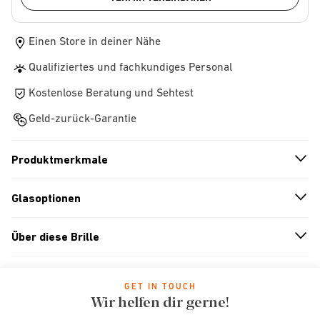
Einen Store in deiner Nähe
Qualifiziertes und fachkundiges Personal
Kostenlose Beratung und Sehtest
Geld-zurück-Garantie
Produktmerkmale
n
A
r
r
o
w
i
c
o
Glasoptionen
n
A
r
r
o
w
i
c
o
Über diese Brille
n
A
r
r
o
w
i
c
o
GET IN TOUCH
Wir helfen dir gerne!