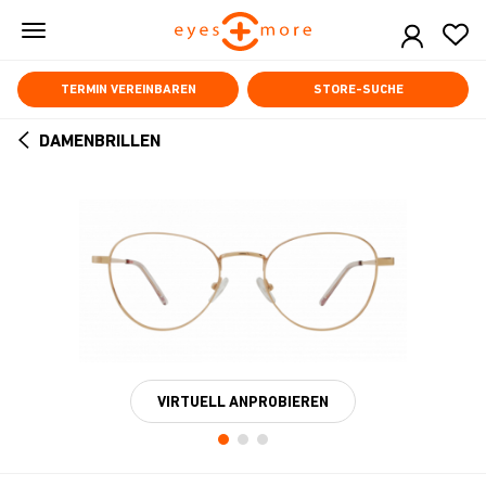
Skip
to
main
content
TERMIN VEREINBAREN
STORE-SUCHE
DAMENBRILLEN
ARROW
BACK
VIRTUELL ANPROBIEREN