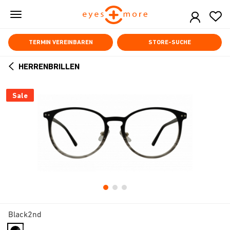
Skip
to
main
content
TERMIN VEREINBAREN
STORE-SUCHE
HERRENBRILLEN
ARROW
BACK
Sale
Black2nd