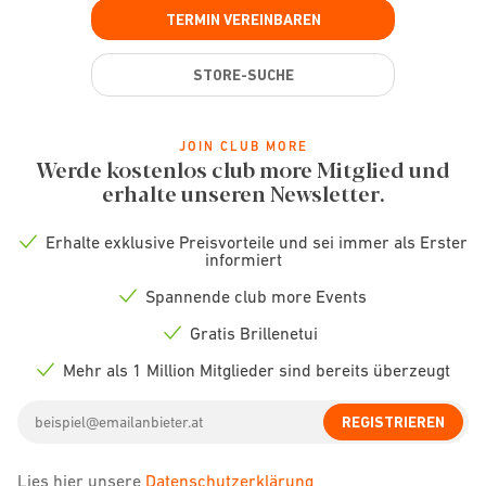
TERMIN VEREINBAREN
STORE-SUCHE
JOIN CLUB MORE
Werde kostenlos club more Mitglied und
erhalte unseren Newsletter.
Erhalte exklusive Preisvorteile und sei immer als Erster
Check
informiert
icon
Spannende club more Events
Check
icon
Gratis Brillenetui
Check
icon
Mehr als 1 Million Mitglieder sind bereits überzeugt
Check
icon
Email
REGISTRIEREN
address
Lies hier unsere
Datenschutzerklärung