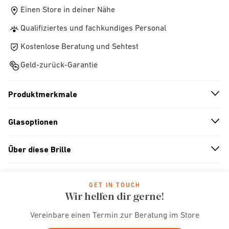
Einen Store in deiner Nähe
Qualifiziertes und fachkundiges Personal
Kostenlose Beratung und Sehtest
Geld-zurück-Garantie
Produktmerkmale
n
A
r
r
o
w
i
c
o
Glasoptionen
n
A
r
r
o
w
i
c
o
Über diese Brille
n
A
r
r
o
w
i
c
o
GET IN TOUCH
Wir helfen dir gerne!
Vereinbare einen Termin zur Beratung im Store