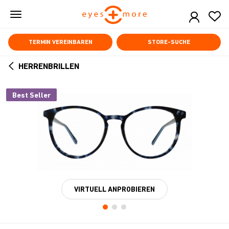
Skip
to
main
content
TERMIN VEREINBAREN
STORE-SUCHE
HERRENBRILLEN
ARROW
BACK
Best Seller
VIRTUELL ANPROBIEREN