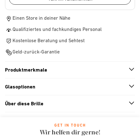
Einen Store in deiner Nähe
Qualifiziertes und fachkundiges Personal
Kostenlose Beratung und Sehtest
Geld-zurück-Garantie
Produktmerkmale
n
A
r
r
o
w
i
c
o
Glasoptionen
n
A
r
r
o
w
i
c
o
Über diese Brille
n
A
r
r
o
w
i
c
o
GET IN TOUCH
Wir helfen dir gerne!