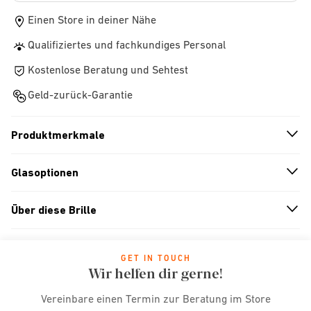
Einen Store in deiner Nähe
Qualifiziertes und fachkundiges Personal
Kostenlose Beratung und Sehtest
Geld-zurück-Garantie
Produktmerkmale
n
A
r
r
o
w
i
c
o
Glasoptionen
n
A
r
r
o
w
i
c
o
Über diese Brille
n
A
r
r
o
w
i
c
o
GET IN TOUCH
Wir helfen dir gerne!
Vereinbare einen Termin zur Beratung im Store