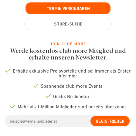
TERMIN VEREINBAREN
STORE-SUCHE
JOIN CLUB MORE
Werde kostenlos club more Mitglied und
erhalte unseren Newsletter.
Erhalte exklusive Preisvorteile und sei immer als Erster
Check
informiert
icon
Spannende club more Events
Check
icon
Gratis Brillenetui
Check
icon
Mehr als 1 Million Mitglieder sind bereits überzeugt
Check
icon
Email
REGISTRIEREN
address