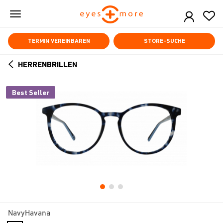
Skip
to
main
content
TERMIN VEREINBAREN
STORE-SUCHE
HERRENBRILLEN
ARROW
BACK
Best Seller
NavyHavana