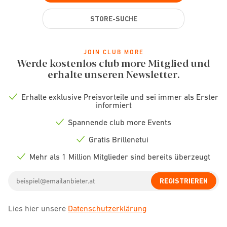
STORE-SUCHE
JOIN CLUB MORE
Werde kostenlos club more Mitglied und
erhalte unseren Newsletter.
Erhalte exklusive Preisvorteile und sei immer als Erster
Check
informiert
icon
Spannende club more Events
Check
icon
Gratis Brillenetui
Check
icon
Mehr als 1 Million Mitglieder sind bereits überzeugt
Check
icon
Email
REGISTRIEREN
address
Lies hier unsere
Datenschutzerklärung