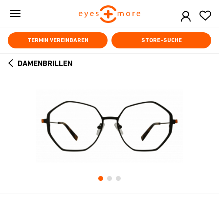
Skip
to
main
content
TERMIN VEREINBAREN
STORE-SUCHE
DAMENBRILLEN
ARROW
BACK