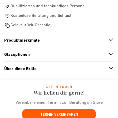
Qualifiziertes und fachkundiges Personal
Kostenlose Beratung und Sehtest
Geld-zurück-Garantie
Produktmerkmale
n
A
r
r
o
w
i
c
o
Glasoptionen
n
A
r
r
o
w
i
c
o
Über diese Brille
n
A
r
r
o
w
i
c
o
GET IN TOUCH
Wir helfen dir gerne!
Vereinbare einen Termin zur Beratung im Store
TERMIN VEREINBAREN