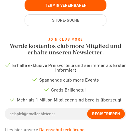
TERMIN VEREINBAREN
STORE-SUCHE
JOIN CLUB MORE
Werde kostenlos club more Mitglied und
erhalte unseren Newsletter.
Erhalte exklusive Preisvorteile und sei immer als Erster
Check
informiert
icon
Spannende club more Events
Check
icon
Gratis Brillenetui
Check
icon
Mehr als 1 Million Mitglieder sind bereits überzeugt
Check
icon
Email
REGISTRIEREN
address
Lies hier unsere
Datenschutzerklärung