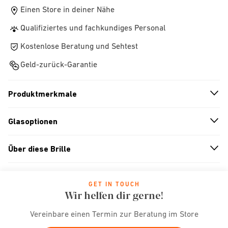
Einen Store in deiner Nähe
Qualifiziertes und fachkundiges Personal
Kostenlose Beratung und Sehtest
Geld-zurück-Garantie
Produktmerkmale
n
A
r
r
o
w
i
c
o
Glasoptionen
n
A
r
r
o
w
i
c
o
Über diese Brille
n
A
r
r
o
w
i
c
o
GET IN TOUCH
Wir helfen dir gerne!
Vereinbare einen Termin zur Beratung im Store