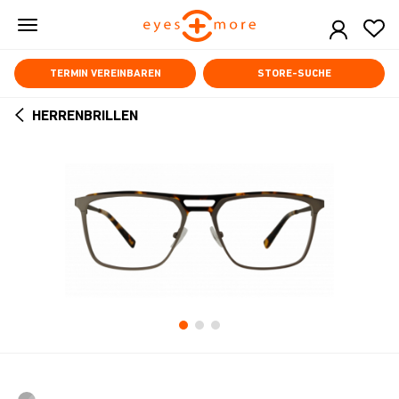
Skip
to
main
content
TERMIN VEREINBAREN
STORE-SUCHE
HERRENBRILLEN
ARROW
BACK