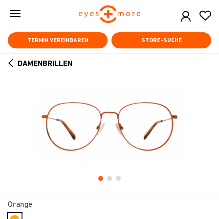
Skip
to
main
content
TERMIN VEREINBAREN
STORE-SUCHE
DAMENBRILLEN
ARROW
BACK
Orange