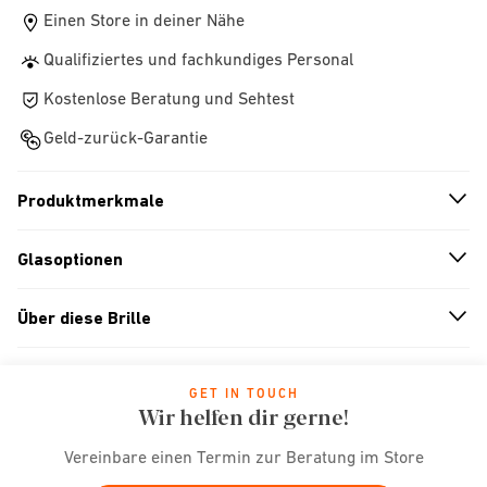
Einen Store in deiner Nähe
Qualifiziertes und fachkundiges Personal
Kostenlose Beratung und Sehtest
Geld-zurück-Garantie
Produktmerkmale
n
A
r
r
o
w
i
c
o
Glasoptionen
n
A
r
r
o
w
i
c
o
Über diese Brille
n
A
r
r
o
w
i
c
o
GET IN TOUCH
Wir helfen dir gerne!
Vereinbare einen Termin zur Beratung im Store