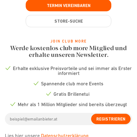
TERMIN VEREINBAREN
STORE-SUCHE
JOIN CLUB MORE
Werde kostenlos club more Mitglied und
erhalte unseren Newsletter.
Erhalte exklusive Preisvorteile und sei immer als Erster
Check
informiert
icon
Spannende club more Events
Check
icon
Gratis Brillenetui
Check
icon
Mehr als 1 Million Mitglieder sind bereits überzeugt
Check
icon
Email
REGISTRIEREN
address
Lies hier unsere
Datenschutzerklärung