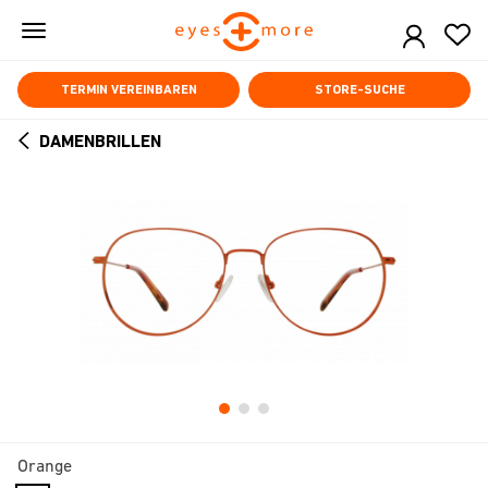
Skip
to
main
content
TERMIN VEREINBAREN
STORE-SUCHE
DAMENBRILLEN
ARROW
BACK
Orange