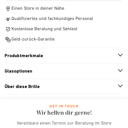
Einen Store in deiner Nähe
Qualifiziertes und fachkundiges Personal
Kostenlose Beratung und Sehtest
Geld-zurück-Garantie
Produktmerkmale
n
A
r
r
o
w
i
c
o
Glasoptionen
n
A
r
r
o
w
i
c
o
Über diese Brille
n
A
r
r
o
w
i
c
o
GET IN TOUCH
Wir helfen dir gerne!
Vereinbare einen Termin zur Beratung im Store