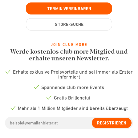
TERMIN VEREINBAREN
STORE-SUCHE
JOIN CLUB MORE
Werde kostenlos club more Mitglied und
erhalte unseren Newsletter.
Erhalte exklusive Preisvorteile und sei immer als Erster
Check
informiert
icon
Spannende club more Events
Check
icon
Gratis Brillenetui
Check
icon
Mehr als 1 Million Mitglieder sind bereits überzeugt
Check
icon
Email
REGISTRIEREN
address