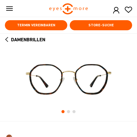
Skip
to
main
content
TERMIN VEREINBAREN
STORE-SUCHE
DAMENBRILLEN
ARROW
BACK