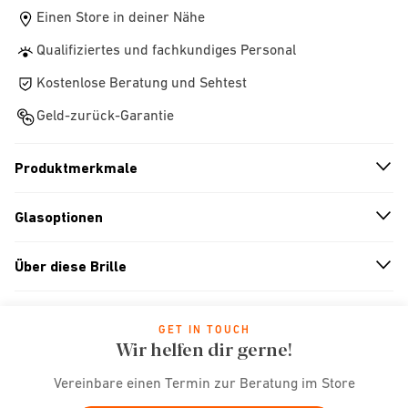
Einen Store in deiner Nähe
Qualifiziertes und fachkundiges Personal
Kostenlose Beratung und Sehtest
Geld-zurück-Garantie
Produktmerkmale
n
A
r
r
o
w
i
c
o
Glasoptionen
n
A
r
r
o
w
i
c
o
Über diese Brille
n
A
r
r
o
w
i
c
o
GET IN TOUCH
Wir helfen dir gerne!
Vereinbare einen Termin zur Beratung im Store