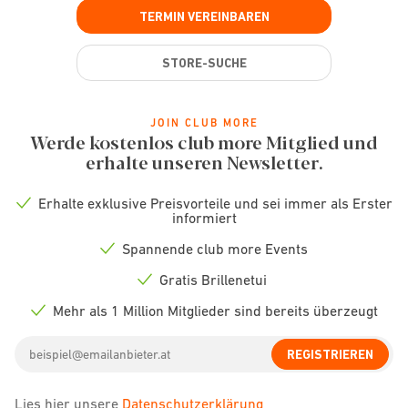
TERMIN VEREINBAREN
STORE-SUCHE
JOIN CLUB MORE
Werde kostenlos club more Mitglied und
erhalte unseren Newsletter.
Erhalte exklusive Preisvorteile und sei immer als Erster
Check
informiert
icon
Spannende club more Events
Check
icon
Gratis Brillenetui
Check
icon
Mehr als 1 Million Mitglieder sind bereits überzeugt
Check
icon
Email
REGISTRIEREN
address
Lies hier unsere
Datenschutzerklärung