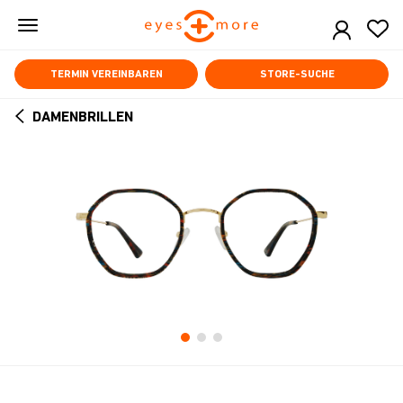
Skip
to
main
content
TERMIN VEREINBAREN
STORE-SUCHE
DAMENBRILLEN
ARROW
BACK