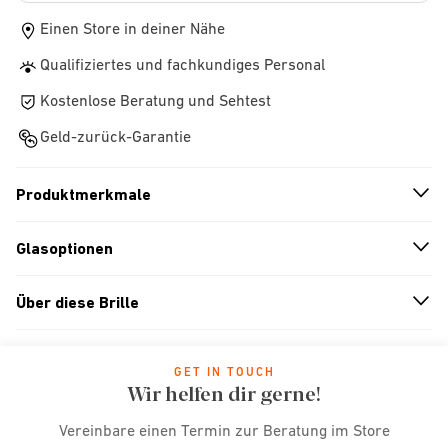
Einen Store in deiner Nähe
Qualifiziertes und fachkundiges Personal
Kostenlose Beratung und Sehtest
Geld-zurück-Garantie
Produktmerkmale
n
A
r
r
o
w
i
c
o
Glasoptionen
n
A
r
r
o
w
i
c
o
Über diese Brille
n
A
r
r
o
w
i
c
o
GET IN TOUCH
Wir helfen dir gerne!
Vereinbare einen Termin zur Beratung im Store