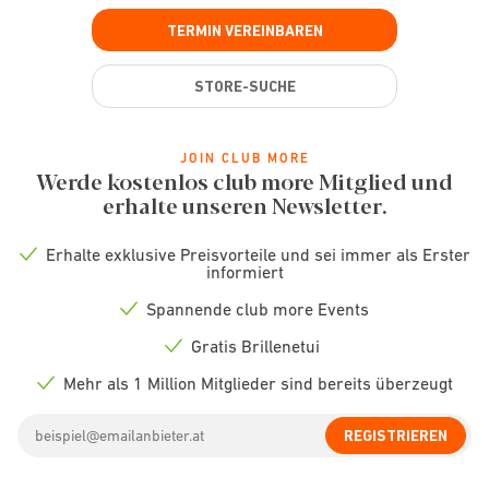
TERMIN VEREINBAREN
STORE-SUCHE
JOIN CLUB MORE
Werde kostenlos club more Mitglied und
erhalte unseren Newsletter.
Erhalte exklusive Preisvorteile und sei immer als Erster
Check
informiert
icon
Spannende club more Events
Check
icon
Gratis Brillenetui
Check
icon
Mehr als 1 Million Mitglieder sind bereits überzeugt
Check
icon
Email
REGISTRIEREN
address