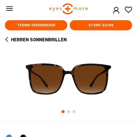
Skip
to
main
content
TERMIN VEREINBAREN
STORE-SUCHE
HERREN SONNENBRILLEN
ARROW
BACK