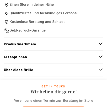
Einen Store in deiner Nähe
Qualifiziertes und fachkundiges Personal
Kostenlose Beratung und Sehtest
Geld-zurück-Garantie
Produktmerkmale
n
A
r
r
o
w
i
c
o
Glasoptionen
n
A
r
r
o
w
i
c
o
Über diese Brille
n
A
r
r
o
w
i
c
o
GET IN TOUCH
Wir helfen dir gerne!
Vereinbare einen Termin zur Beratung im Store