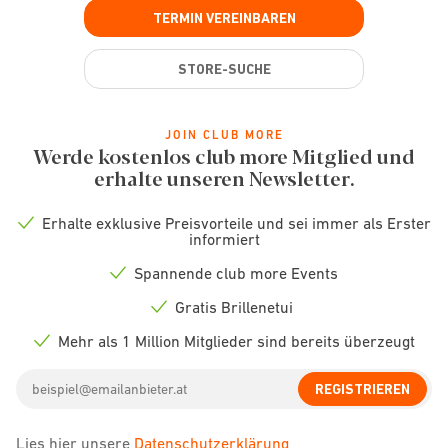
TERMIN VEREINBAREN
STORE-SUCHE
JOIN CLUB MORE
Werde kostenlos club more Mitglied und
erhalte unseren Newsletter.
Erhalte exklusive Preisvorteile und sei immer als Erster
Check
informiert
icon
Spannende club more Events
Check
icon
Gratis Brillenetui
Check
icon
Mehr als 1 Million Mitglieder sind bereits überzeugt
Check
icon
Email
REGISTRIEREN
address
Lies hier unsere
Datenschutzerklärung