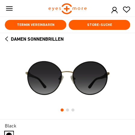
Skip
to
main
content
TERMIN VEREINBAREN
STORE-SUCHE
DAMEN SONNENBRILLEN
ARROW
BACK
Black