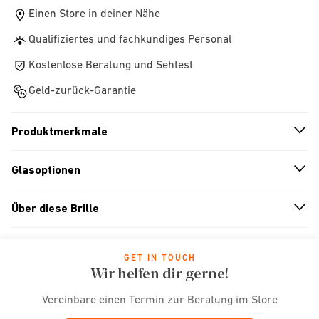
Einen Store in deiner Nähe
Qualifiziertes und fachkundiges Personal
Kostenlose Beratung und Sehtest
Geld-zurück-Garantie
Produktmerkmale
n
A
r
r
o
w
i
c
o
Glasoptionen
n
A
r
r
o
w
i
c
o
Über diese Brille
n
A
r
r
o
w
i
c
o
GET IN TOUCH
Wir helfen dir gerne!
Vereinbare einen Termin zur Beratung im Store