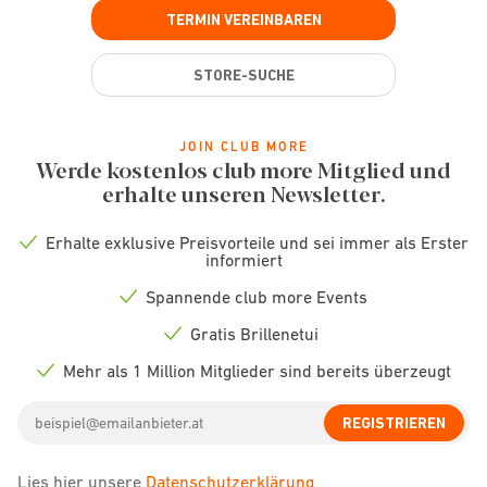
TERMIN VEREINBAREN
STORE-SUCHE
JOIN CLUB MORE
Werde kostenlos club more Mitglied und
erhalte unseren Newsletter.
Erhalte exklusive Preisvorteile und sei immer als Erster
Check
informiert
icon
Spannende club more Events
Check
icon
Gratis Brillenetui
Check
icon
Mehr als 1 Million Mitglieder sind bereits überzeugt
Check
icon
Email
REGISTRIEREN
address
Lies hier unsere
Datenschutzerklärung