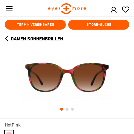
Skip
to
main
content
TERMIN VEREINBAREN
STORE-SUCHE
DAMEN SONNENBRILLEN
ARROW
BACK
HotPink