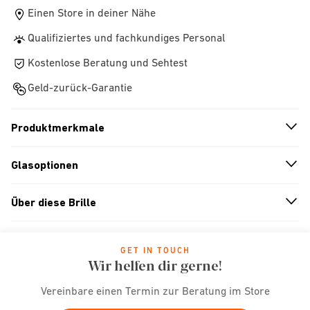
Einen Store in deiner Nähe
Qualifiziertes und fachkundiges Personal
Kostenlose Beratung und Sehtest
Geld-zurück-Garantie
Produktmerkmale
n
A
r
r
o
w
i
c
o
Glasoptionen
n
A
r
r
o
w
i
c
o
Über diese Brille
n
A
r
r
o
w
i
c
o
GET IN TOUCH
Wir helfen dir gerne!
Vereinbare einen Termin zur Beratung im Store