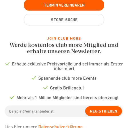
TERMIN VEREINBAREN
STORE-SUCHE
JOIN CLUB MORE
Werde kostenlos club more Mitglied und
erhalte unseren Newsletter.
Erhalte exklusive Preisvorteile und sei immer als Erster
Check
informiert
icon
Spannende club more Events
Check
icon
Gratis Brillenetui
Check
icon
Mehr als 1 Million Mitglieder sind bereits überzeugt
Check
icon
Email
REGISTRIEREN
address
Lies hier unsere
Datenschutzerklärung