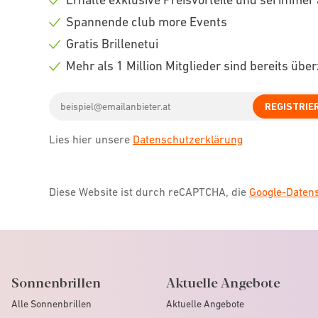
Check
Spannende club more Events
icon
Check
Gratis Brillenetui
icon
Check
Mehr als 1 Million Mitglieder sind bereits übe
icon
Check
Email
icon
REGISTRIE
address
Lies hier unsere
Datenschutzerklärung
Diese Website ist durch reCAPTCHA, die
Google-Date
Sonnenbrillen
Aktuelle Angebote
Alle Sonnenbrillen
Aktuelle Angebote