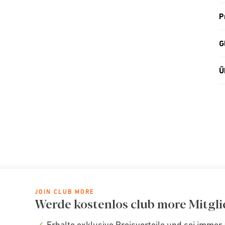
P
G
Ü
JOIN CLUB MORE
Werde kostenlos club more Mitgli
Erhalte exklusive Preisvorteile und sei immer 