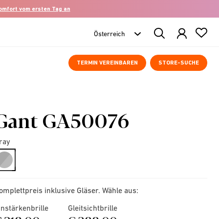
komfort vom ersten Tag an
Search
Products
TERMIN VEREINBAREN
STORE-SUCHE
Gant GA50076
ray
selected
omplettpreis inklusive Gläser. Wähle aus:
instärkenbrille
Gleitsichtbrille