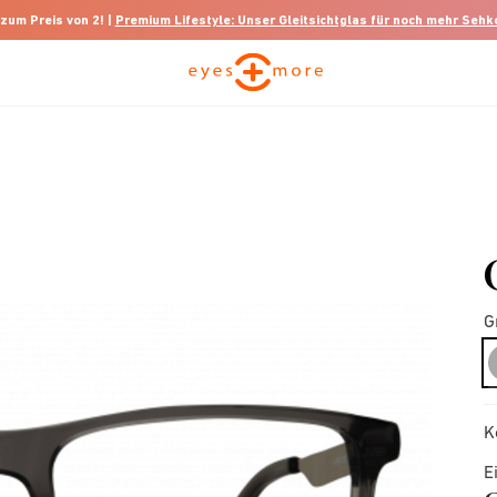
 zum Preis von 2! |
Premium Lifestyle: Unser Gleitsichtglas für noch mehr Seh
G
K
E