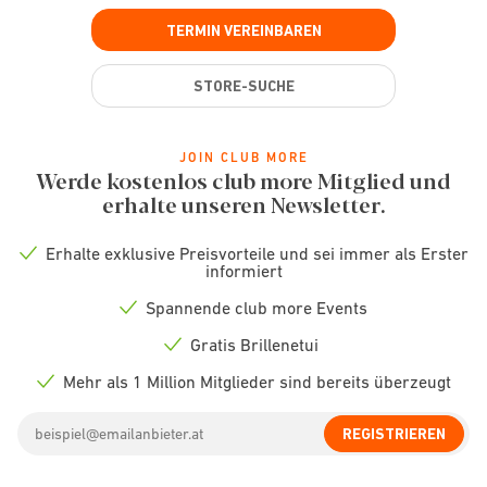
TERMIN VEREINBAREN
STORE-SUCHE
JOIN CLUB MORE
Werde kostenlos club more Mitglied und
erhalte unseren Newsletter.
Erhalte exklusive Preisvorteile und sei immer als Erster
Check
informiert
icon
Spannende club more Events
Check
icon
Gratis Brillenetui
Check
icon
Mehr als 1 Million Mitglieder sind bereits überzeugt
Check
icon
Email
REGISTRIEREN
address