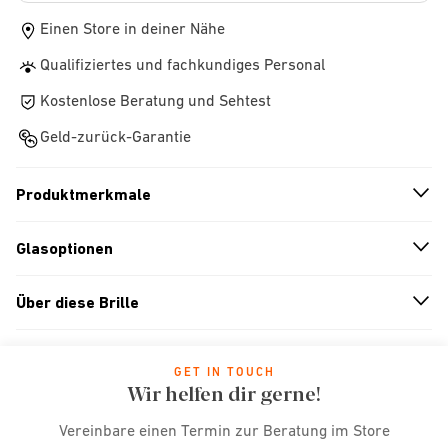
Einen Store in deiner Nähe
Qualifiziertes und fachkundiges Personal
Kostenlose Beratung und Sehtest
Geld-zurück-Garantie
Produktmerkmale
n
A
r
r
o
w
i
c
o
Glasoptionen
n
A
r
r
o
w
i
c
o
Über diese Brille
n
A
r
r
o
w
i
c
o
GET IN TOUCH
Wir helfen dir gerne!
Vereinbare einen Termin zur Beratung im Store