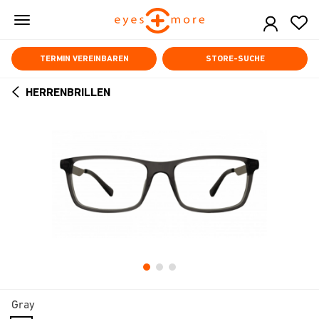
Skip
to
main
content
TERMIN VEREINBAREN
STORE-SUCHE
HERRENBRILLEN
ARROW
BACK
Gray