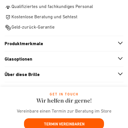
Qualifiziertes und fachkundiges Personal
Kostenlose Beratung und Sehtest
Geld-zurück-Garantie
Produktmerkmale
n
A
r
r
o
w
i
c
o
Glasoptionen
n
A
r
r
o
w
i
c
o
Über diese Brille
n
A
r
r
o
w
i
c
o
GET IN TOUCH
Wir helfen dir gerne!
Vereinbare einen Termin zur Beratung im Store
TERMIN VEREINBAREN