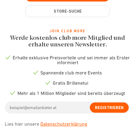
STORE-SUCHE
JOIN CLUB MORE
Werde kostenlos club more Mitglied und
erhalte unseren Newsletter.
Erhalte exklusive Preisvorteile und sei immer als Erster
Check
informiert
icon
Spannende club more Events
Check
icon
Gratis Brillenetui
Check
icon
Mehr als 1 Million Mitglieder sind bereits überzeugt
Check
icon
Email
REGISTRIEREN
address
Lies hier unsere
Datenschutzerklärung