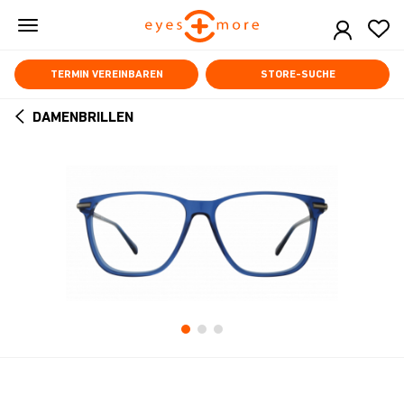
Skip
to
main
content
TERMIN VEREINBAREN
STORE-SUCHE
DAMENBRILLEN
ARROW
BACK