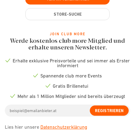
STORE-SUCHE
JOIN CLUB MORE
Werde kostenlos club more Mitglied und
erhalte unseren Newsletter.
Erhalte exklusive Preisvorteile und sei immer als Erster
Check
informiert
icon
Spannende club more Events
Check
icon
Gratis Brillenetui
Check
icon
Mehr als 1 Million Mitglieder sind bereits überzeugt
Check
icon
Email
REGISTRIEREN
address
Lies hier unsere
Datenschutzerklärung