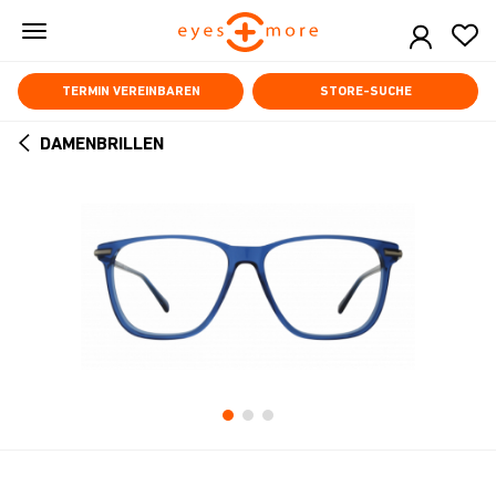
Skip
to
main
content
TERMIN VEREINBAREN
STORE-SUCHE
DAMENBRILLEN
ARROW
BACK