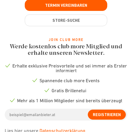
TERMIN VEREINBAREN
STORE-SUCHE
JOIN CLUB MORE
Werde kostenlos club more Mitglied und
erhalte unseren Newsletter.
Erhalte exklusive Preisvorteile und sei immer als Erster
Check
informiert
icon
Spannende club more Events
Check
icon
Gratis Brillenetui
Check
icon
Mehr als 1 Million Mitglieder sind bereits überzeugt
Check
icon
Email
REGISTRIEREN
address
Lies hier unsere
Datenschutzerklärung