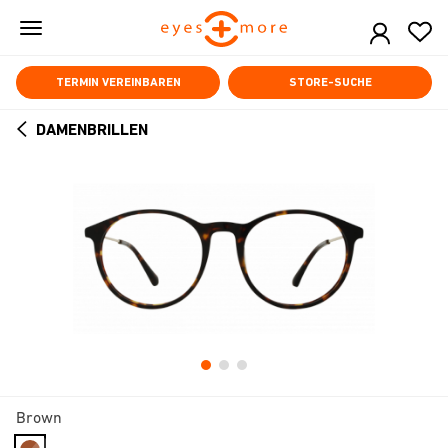
Skip
to
main
content
TERMIN VEREINBAREN
STORE-SUCHE
DAMENBRILLEN
ARROW
BACK
Brown