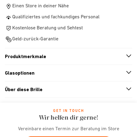
Einen Store in deiner Nähe
Qualifiziertes und fachkundiges Personal
Kostenlose Beratung und Sehtest
Geld-zurück-Garantie
Produktmerkmale
n
A
r
r
o
w
i
c
o
Glasoptionen
n
A
r
r
o
w
i
c
o
Über diese Brille
n
A
r
r
o
w
i
c
o
GET IN TOUCH
Wir helfen dir gerne!
Vereinbare einen Termin zur Beratung im Store