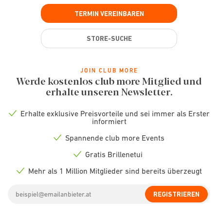
TERMIN VEREINBAREN
STORE-SUCHE
JOIN CLUB MORE
Werde kostenlos club more Mitglied und
erhalte unseren Newsletter.
Erhalte exklusive Preisvorteile und sei immer als Erster
Check
informiert
icon
Spannende club more Events
Check
icon
Gratis Brillenetui
Check
icon
Mehr als 1 Million Mitglieder sind bereits überzeugt
Check
icon
Email
REGISTRIEREN
address