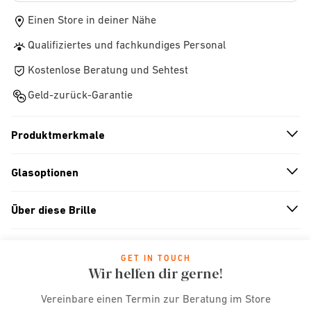
Einen Store in deiner Nähe
Qualifiziertes und fachkundiges Personal
Kostenlose Beratung und Sehtest
Geld-zurück-Garantie
Produktmerkmale
n
A
r
r
o
w
i
c
o
Glasoptionen
n
A
r
r
o
w
i
c
o
Über diese Brille
n
A
r
r
o
w
i
c
o
GET IN TOUCH
Wir helfen dir gerne!
Vereinbare einen Termin zur Beratung im Store