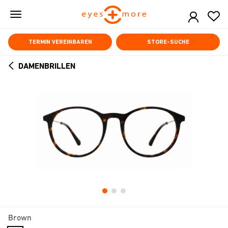
Skip
to
main
content
TERMIN VEREINBAREN
STORE-SUCHE
DAMENBRILLEN
ARROW
BACK
Brown