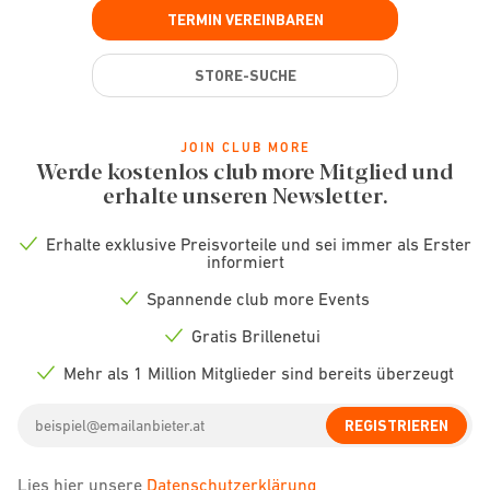
TERMIN VEREINBAREN
STORE-SUCHE
JOIN CLUB MORE
Werde kostenlos club more Mitglied und
erhalte unseren Newsletter.
Erhalte exklusive Preisvorteile und sei immer als Erster
Check
informiert
icon
Spannende club more Events
Check
icon
Gratis Brillenetui
Check
icon
Mehr als 1 Million Mitglieder sind bereits überzeugt
Check
icon
Email
REGISTRIEREN
address
Lies hier unsere
Datenschutzerklärung