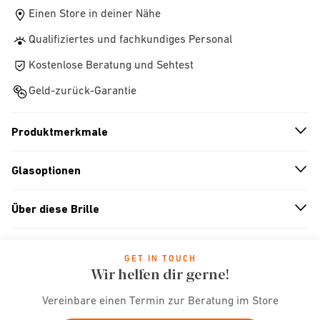
Einen Store in deiner Nähe
Qualifiziertes und fachkundiges Personal
Kostenlose Beratung und Sehtest
Geld-zurück-Garantie
Produktmerkmale
n
A
r
r
o
w
i
c
o
Glasoptionen
n
A
r
r
o
w
i
c
o
Über diese Brille
n
A
r
r
o
w
i
c
o
GET IN TOUCH
Wir helfen dir gerne!
Vereinbare einen Termin zur Beratung im Store