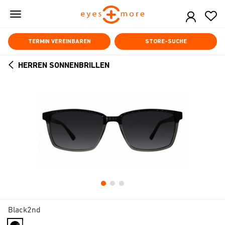
Skip
to
main
content
TERMIN VEREINBAREN
STORE-SUCHE
HERREN SONNENBRILLEN
ARROW
BACK
Black2nd