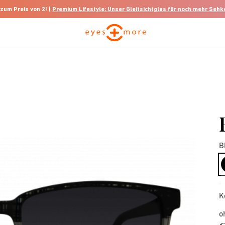
 zum Preis von 2! |
Premium Lifestyle: Unser Gleitsichtglas für noch mehr Seh
B
K
o