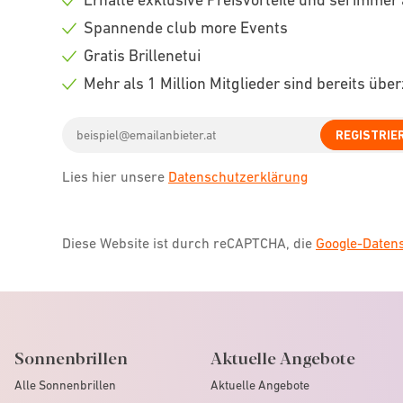
Check
Spannende club more Events
icon
Check
Gratis Brillenetui
icon
Check
Mehr als 1 Million Mitglieder sind bereits übe
icon
Check
Email
icon
REGISTRIE
address
Lies hier unsere
Datenschutzerklärung
Diese Website ist durch reCAPTCHA, die
Google-Date
Sonnenbrillen
Aktuelle Angebote
Alle Sonnenbrillen
Aktuelle Angebote