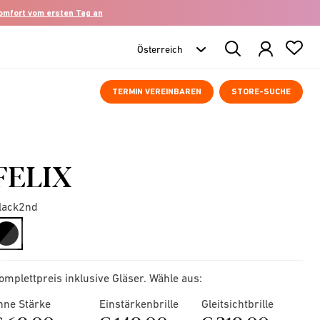
komfort vom ersten Tag an
Search
Products
TERMIN VEREINBAREN
STORE-SUCHE
FELIX
lack2nd
selected
omplettpreis inklusive Gläser. Wähle aus:
hne Stärke
Einstärkenbrille
Gleitsichtbrille