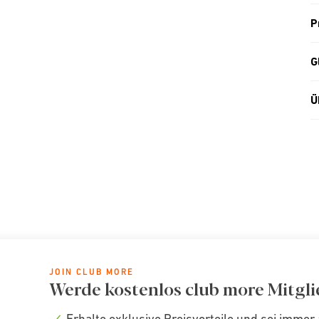
P
G
Ü
JOIN CLUB MORE
Werde kostenlos club more Mitgli
Erhalte exklusive Preisvorteile und sei immer 