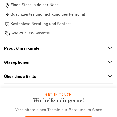
Einen Store in deiner Nähe
Qualifiziertes und fachkundiges Personal
Kostenlose Beratung und Sehtest
Geld-zurück-Garantie
Produktmerkmale
n
A
r
r
o
w
i
c
o
Glasoptionen
n
A
r
r
o
w
i
c
o
Über diese Brille
n
A
r
r
o
w
i
c
o
GET IN TOUCH
Wir helfen dir gerne!
Vereinbare einen Termin zur Beratung im Store