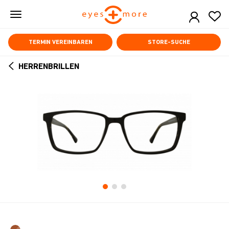
Skip
to
main
content
TERMIN VEREINBAREN
STORE-SUCHE
HERRENBRILLEN
ARROW
BACK