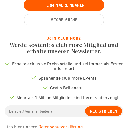
TERMIN VEREINBAREN
STORE-SUCHE
JOIN CLUB MORE
Werde kostenlos club more Mitglied und
erhalte unseren Newsletter.
Erhalte exklusive Preisvorteile und sei immer als Erster
Check
informiert
icon
Spannende club more Events
Check
icon
Gratis Brillenetui
Check
icon
Mehr als 1 Million Mitglieder sind bereits überzeugt
Check
icon
Email
REGISTRIEREN
address
Lies hier unsere
Datenschutzerklärung