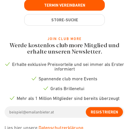
TERMIN VEREINBAREN
STORE-SUCHE
JOIN CLUB MORE
Werde kostenlos club more Mitglied und
erhalte unseren Newsletter.
Erhalte exklusive Preisvorteile und sei immer als Erster
Check
informiert
icon
Spannende club more Events
Check
icon
Gratis Brillenetui
Check
icon
Mehr als 1 Million Mitglieder sind bereits überzeugt
Check
icon
Email
REGISTRIEREN
address
Lies hier unsere
Datenschutzerklärung