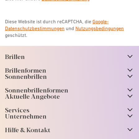
Diese Website ist durch reCAPTCHA, die
Google-
Datenschutzbestimmungen
und
Nutzungsbedingungen
geschützt.
Brillen
n
A
r
r
o
w
i
c
o
Brillenformen
n
A
r
r
o
w
i
c
o
Sonnenbrillen
n
A
r
r
o
w
i
c
o
Sonnenbrillenformen
n
A
r
r
o
w
i
c
o
Aktuelle Angebote
n
A
r
r
o
w
i
c
o
Services
n
A
r
r
o
w
i
c
o
Unternehmen
n
A
r
r
o
w
i
c
o
Hilfe & Kontakt
n
A
r
r
o
w
i
c
o