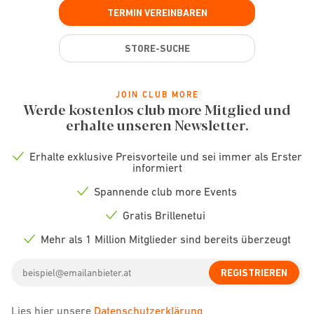
TERMIN VEREINBAREN
STORE-SUCHE
JOIN CLUB MORE
Werde kostenlos club more Mitglied und
erhalte unseren Newsletter.
Erhalte exklusive Preisvorteile und sei immer als Erster
Check
informiert
icon
Spannende club more Events
Check
icon
Gratis Brillenetui
Check
icon
Mehr als 1 Million Mitglieder sind bereits überzeugt
Check
icon
Email
REGISTRIEREN
address
Lies hier unsere
Datenschutzerklärung