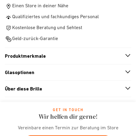
Einen Store in deiner Nähe
Qualifiziertes und fachkundiges Personal
Kostenlose Beratung und Sehtest
Geld-zurück-Garantie
Produktmerkmale
n
A
r
r
o
w
i
c
o
Glasoptionen
n
A
r
r
o
w
i
c
o
Über diese Brille
n
A
r
r
o
w
i
c
o
GET IN TOUCH
Wir helfen dir gerne!
Vereinbare einen Termin zur Beratung im Store