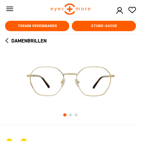
Skip
to
main
content
TERMIN VEREINBAREN
STORE-SUCHE
DAMENBRILLEN
ARROW
BACK