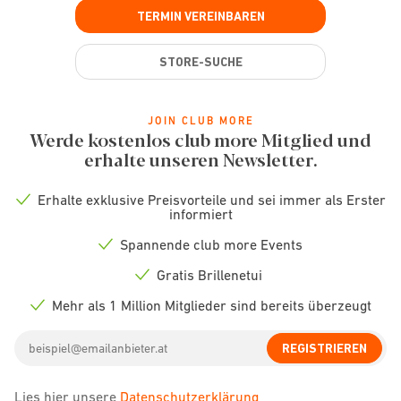
TERMIN VEREINBAREN
STORE-SUCHE
JOIN CLUB MORE
Werde kostenlos club more Mitglied und
erhalte unseren Newsletter.
Erhalte exklusive Preisvorteile und sei immer als Erster
Check
informiert
icon
Spannende club more Events
Check
icon
Gratis Brillenetui
Check
icon
Mehr als 1 Million Mitglieder sind bereits überzeugt
Check
icon
Email
REGISTRIEREN
address
Lies hier unsere
Datenschutzerklärung