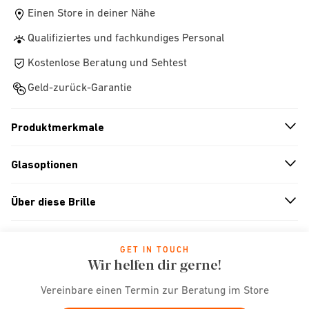
Einen Store in deiner Nähe
Qualifiziertes und fachkundiges Personal
Kostenlose Beratung und Sehtest
Geld-zurück-Garantie
Produktmerkmale
n
A
r
r
o
w
i
c
o
Glasoptionen
n
A
r
r
o
w
i
c
o
Über diese Brille
n
A
r
r
o
w
i
c
o
GET IN TOUCH
Wir helfen dir gerne!
Vereinbare einen Termin zur Beratung im Store