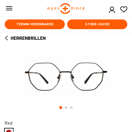
Skip
to
main
content
TERMIN VEREINBAREN
STORE-SUCHE
HERRENBRILLEN
ARROW
BACK
Red