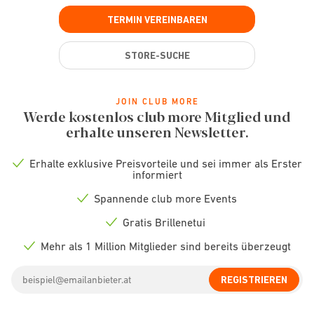
TERMIN VEREINBAREN
STORE-SUCHE
JOIN CLUB MORE
Werde kostenlos club more Mitglied und
erhalte unseren Newsletter.
Erhalte exklusive Preisvorteile und sei immer als Erster
Check
informiert
icon
Spannende club more Events
Check
icon
Gratis Brillenetui
Check
icon
Mehr als 1 Million Mitglieder sind bereits überzeugt
Check
icon
Email
REGISTRIEREN
address