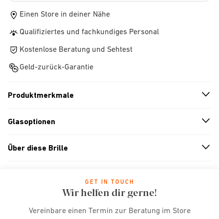
Einen Store in deiner Nähe
Qualifiziertes und fachkundiges Personal
Kostenlose Beratung und Sehtest
Geld-zurück-Garantie
Produktmerkmale
n
A
r
r
o
w
i
c
o
Glasoptionen
n
A
r
r
o
w
i
c
o
Über diese Brille
n
A
r
r
o
w
i
c
o
GET IN TOUCH
Wir helfen dir gerne!
Vereinbare einen Termin zur Beratung im Store