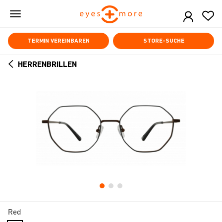
Skip
to
main
content
TERMIN VEREINBAREN
STORE-SUCHE
HERRENBRILLEN
ARROW
BACK
Red