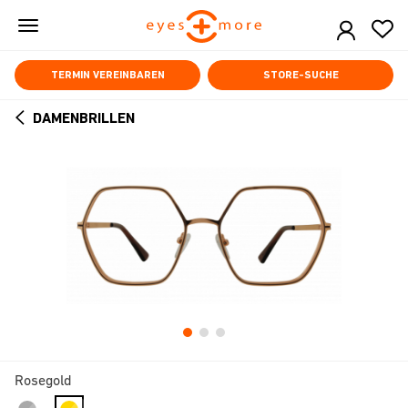
Skip
to
main
content
TERMIN VEREINBAREN
STORE-SUCHE
DAMENBRILLEN
ARROW
BACK
Rosegold