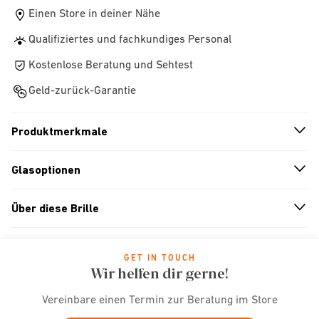
Einen Store in deiner Nähe
Qualifiziertes und fachkundiges Personal
Kostenlose Beratung und Sehtest
Geld-zurück-Garantie
Produktmerkmale
n
A
r
r
o
w
i
c
o
Glasoptionen
n
A
r
r
o
w
i
c
o
Über diese Brille
n
A
r
r
o
w
i
c
o
GET IN TOUCH
Wir helfen dir gerne!
Vereinbare einen Termin zur Beratung im Store