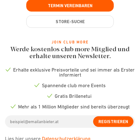
TERMIN VEREINBAREN
STORE-SUCHE
JOIN CLUB MORE
Werde kostenlos club more Mitglied und
erhalte unseren Newsletter.
Erhalte exklusive Preisvorteile und sei immer als Erster
Check
informiert
icon
Spannende club more Events
Check
icon
Gratis Brillenetui
Check
icon
Mehr als 1 Million Mitglieder sind bereits überzeugt
Check
icon
Email
REGISTRIEREN
address
Lies hier unsere
Datenschutzerklärung