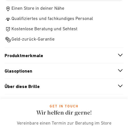
Einen Store in deiner Nähe
Qualifiziertes und fachkundiges Personal
Kostenlose Beratung und Sehtest
Geld-zurück-Garantie
Produktmerkmale
n
A
r
r
o
w
i
c
o
Glasoptionen
n
A
r
r
o
w
i
c
o
Über diese Brille
n
A
r
r
o
w
i
c
o
GET IN TOUCH
Wir helfen dir gerne!
Vereinbare einen Termin zur Beratung im Store