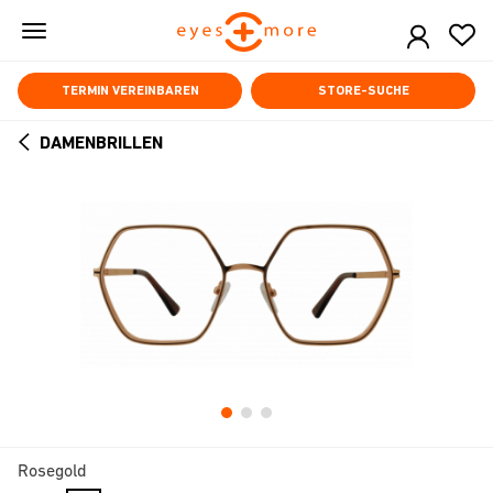
Skip
to
main
content
TERMIN VEREINBAREN
STORE-SUCHE
DAMENBRILLEN
ARROW
BACK
Rosegold