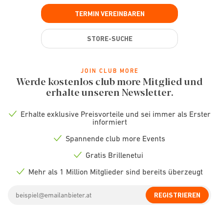
TERMIN VEREINBAREN
STORE-SUCHE
JOIN CLUB MORE
Werde kostenlos club more Mitglied und
erhalte unseren Newsletter.
Erhalte exklusive Preisvorteile und sei immer als Erster
Check
informiert
icon
Spannende club more Events
Check
icon
Gratis Brillenetui
Check
icon
Mehr als 1 Million Mitglieder sind bereits überzeugt
Check
icon
Email
REGISTRIEREN
address