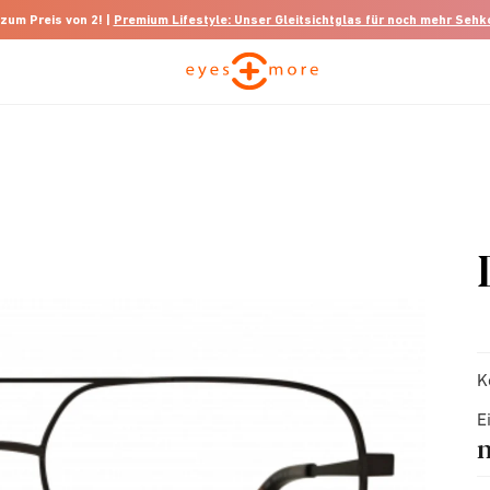
 zum Preis von 2! |
Premium Lifestyle: Unser Gleitsichtglas für noch mehr Seh
K
E
n