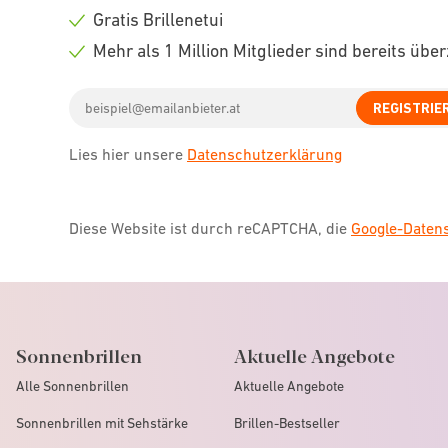
icon
Check
Gratis Brillenetui
icon
Check
Mehr als 1 Million Mitglieder sind bereits übe
icon
Check
Email
icon
REGISTRIE
address
Lies hier unsere
Datenschutzerklärung
Diese Website ist durch reCAPTCHA, die
Google-Date
Sonnenbrillen
Aktuelle Angebote
Alle Sonnenbrillen
Aktuelle Angebote
Sonnenbrillen mit Sehstärke
Brillen-Bestseller