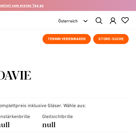
komfort vom ersten Tag an
Search
Products
TERMIN VEREINBAREN
STORE-SUCHE
DAVIE
omplettpreis inklusive Gläser. Wähle aus:
instärkenbrille
Gleitsichtbrille
ull
null