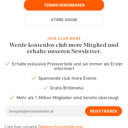
TERMIN VEREINBAREN
STORE-SUCHE
JOIN CLUB MORE
Werde kostenlos club more Mitglied und
erhalte unseren Newsletter.
Erhalte exklusive Preisvorteile und sei immer als Erster
Check
informiert
icon
Spannende club more Events
Check
icon
Gratis Brillenetui
Check
icon
Mehr als 1 Million Mitglieder sind bereits überzeugt
Check
icon
Email
REGISTRIEREN
address
Lies hier unsere
Datenschutzerklärung