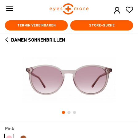
Skip
to
main
content
TERMIN VEREINBAREN
STORE-SUCHE
DAMEN SONNENBRILLEN
ARROW
BACK
Pink