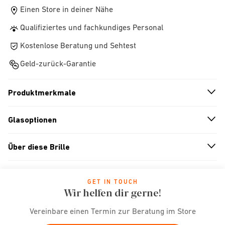
Einen Store in deiner Nähe
Qualifiziertes und fachkundiges Personal
Kostenlose Beratung und Sehtest
Geld-zurück-Garantie
Produktmerkmale
n
A
r
r
o
w
i
c
o
Glasoptionen
n
A
r
r
o
w
i
c
o
Über diese Brille
n
A
r
r
o
w
i
c
o
GET IN TOUCH
Wir helfen dir gerne!
Vereinbare einen Termin zur Beratung im Store