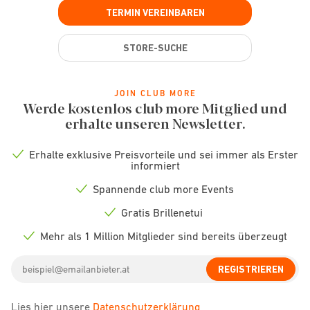
TERMIN VEREINBAREN
STORE-SUCHE
JOIN CLUB MORE
Werde kostenlos club more Mitglied und
erhalte unseren Newsletter.
Erhalte exklusive Preisvorteile und sei immer als Erster
Check
informiert
icon
Spannende club more Events
Check
icon
Gratis Brillenetui
Check
icon
Mehr als 1 Million Mitglieder sind bereits überzeugt
Check
icon
Email
REGISTRIEREN
address
Lies hier unsere
Datenschutzerklärung