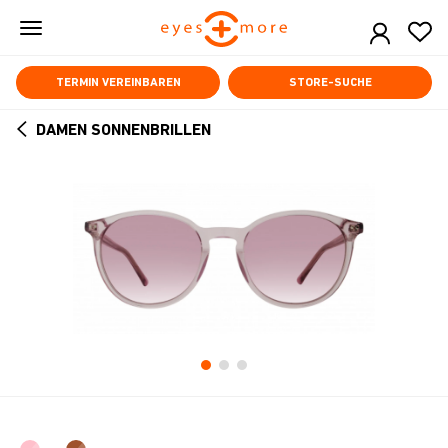
Skip
to
main
content
TERMIN VEREINBAREN
STORE-SUCHE
DAMEN SONNENBRILLEN
ARROW
BACK