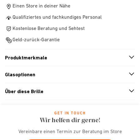
Einen Store in deiner Nähe
Qualifiziertes und fachkundiges Personal
Kostenlose Beratung und Sehtest
Geld-zurück-Garantie
Produktmerkmale
n
A
r
r
o
w
i
c
o
Glasoptionen
n
A
r
r
o
w
i
c
o
Über diese Brille
n
A
r
r
o
w
i
c
o
GET IN TOUCH
Wir helfen dir gerne!
Vereinbare einen Termin zur Beratung im Store