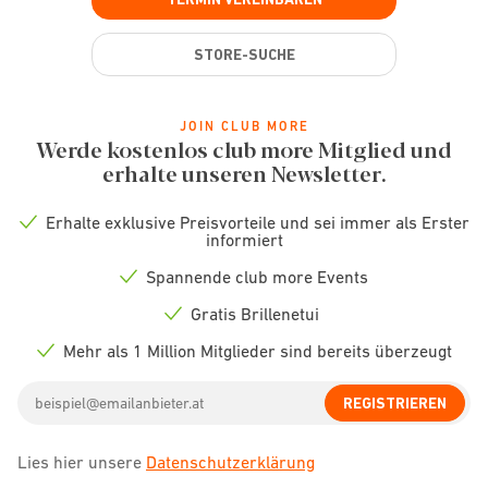
STORE-SUCHE
JOIN CLUB MORE
Werde kostenlos club more Mitglied und
erhalte unseren Newsletter.
Erhalte exklusive Preisvorteile und sei immer als Erster
Check
informiert
icon
Spannende club more Events
Check
icon
Gratis Brillenetui
Check
icon
Mehr als 1 Million Mitglieder sind bereits überzeugt
Check
icon
Email
REGISTRIEREN
address
Lies hier unsere
Datenschutzerklärung