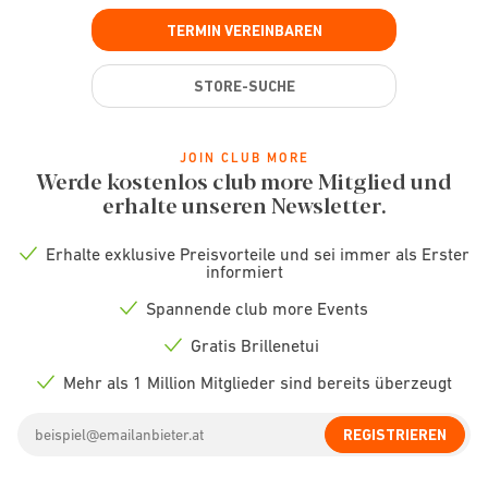
TERMIN VEREINBAREN
STORE-SUCHE
JOIN CLUB MORE
Werde kostenlos club more Mitglied und
erhalte unseren Newsletter.
Erhalte exklusive Preisvorteile und sei immer als Erster
Check
informiert
icon
Spannende club more Events
Check
icon
Gratis Brillenetui
Check
icon
Mehr als 1 Million Mitglieder sind bereits überzeugt
Check
icon
Email
REGISTRIEREN
address