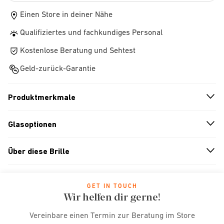
Einen Store in deiner Nähe
Qualifiziertes und fachkundiges Personal
Kostenlose Beratung und Sehtest
Geld-zurück-Garantie
Produktmerkmale
n
A
r
r
o
w
i
c
o
Glasoptionen
n
A
r
r
o
w
i
c
o
Über diese Brille
n
A
r
r
o
w
i
c
o
GET IN TOUCH
Wir helfen dir gerne!
Vereinbare einen Termin zur Beratung im Store