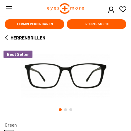
Skip
to
main
content
TERMIN VEREINBAREN
STORE-SUCHE
HERRENBRILLEN
ARROW
BACK
Best Seller
Green