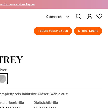
komfort vom ersten Tag an
Search
Products
TERMIN VEREINBAREN
STORE-SUCHE
TREY
ilver
selected
omplettpreis inklusive Gläser. Wähle aus:
instärkenbrille
Gleitsichtbrille