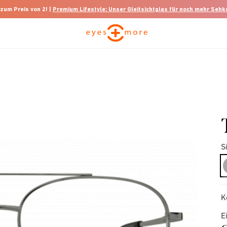
 zum Preis von 2! |
Premium Lifestyle: Unser Gleitsichtglas für noch mehr Seh
S
K
E