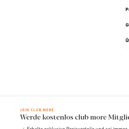
P
G
Ü
JOIN CLUB MORE
Werde kostenlos club more Mitgli
Erhalte exklusive Preisvorteile und sei immer 