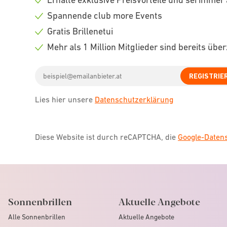
Check
Spannende club more Events
icon
Check
Gratis Brillenetui
icon
Check
Mehr als 1 Million Mitglieder sind bereits übe
icon
Check
Email
icon
REGISTRIE
address
Lies hier unsere
Datenschutzerklärung
Diese Website ist durch reCAPTCHA, die
Google-Date
Sonnenbrillen
Aktuelle Angebote
Alle Sonnenbrillen
Aktuelle Angebote