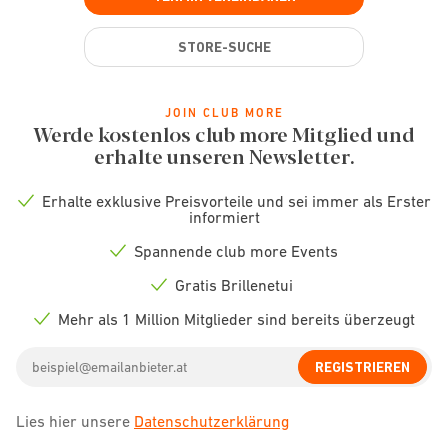
STORE-SUCHE
JOIN CLUB MORE
Werde kostenlos club more Mitglied und
erhalte unseren Newsletter.
Erhalte exklusive Preisvorteile und sei immer als Erster
Check
informiert
icon
Spannende club more Events
Check
icon
Gratis Brillenetui
Check
icon
Mehr als 1 Million Mitglieder sind bereits überzeugt
Check
icon
Email
REGISTRIEREN
address
Lies hier unsere
Datenschutzerklärung