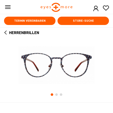
Skip
to
main
content
TERMIN VEREINBAREN
STORE-SUCHE
HERRENBRILLEN
ARROW
BACK