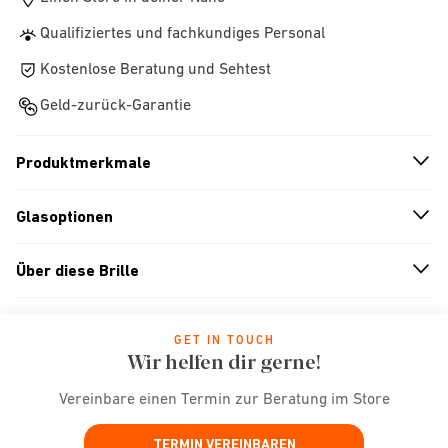
Qualifiziertes und fachkundiges Personal
Kostenlose Beratung und Sehtest
Geld-zurück-Garantie
Produktmerkmale
n
A
r
r
o
w
i
c
o
Glasoptionen
n
A
r
r
o
w
i
c
o
Über diese Brille
n
A
r
r
o
w
i
c
o
GET IN TOUCH
Wir helfen dir gerne!
Vereinbare einen Termin zur Beratung im Store
TERMIN VEREINBAREN