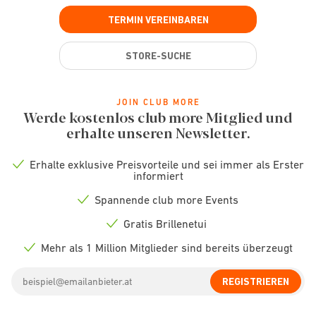
TERMIN VEREINBAREN
STORE-SUCHE
JOIN CLUB MORE
Werde kostenlos club more Mitglied und
erhalte unseren Newsletter.
Erhalte exklusive Preisvorteile und sei immer als Erster
Check
informiert
icon
Spannende club more Events
Check
icon
Gratis Brillenetui
Check
icon
Mehr als 1 Million Mitglieder sind bereits überzeugt
Check
icon
Email
REGISTRIEREN
address