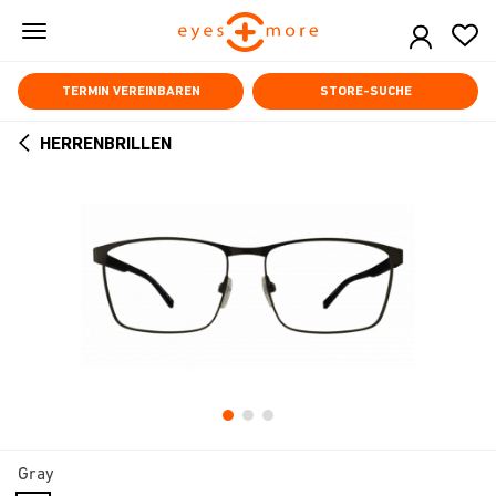
Skip
to
main
content
TERMIN VEREINBAREN
STORE-SUCHE
HERRENBRILLEN
ARROW
BACK
Gray