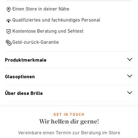
Einen Store in deiner Nähe
Qualifiziertes und fachkundiges Personal
Kostenlose Beratung und Sehtest
Geld-zurück-Garantie
Produktmerkmale
n
A
r
r
o
w
i
c
o
Glasoptionen
n
A
r
r
o
w
i
c
o
Über diese Brille
n
A
r
r
o
w
i
c
o
GET IN TOUCH
Wir helfen dir gerne!
Vereinbare einen Termin zur Beratung im Store