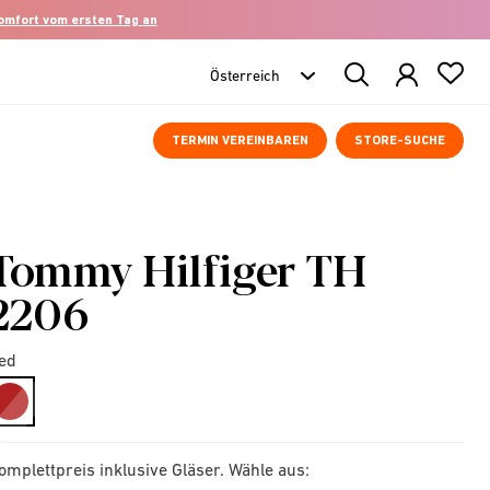
komfort vom ersten Tag an
Search
Products
TERMIN VEREINBAREN
STORE-SUCHE
Tommy Hilfiger TH
2206
ed
selected
omplettpreis inklusive Gläser. Wähle aus: