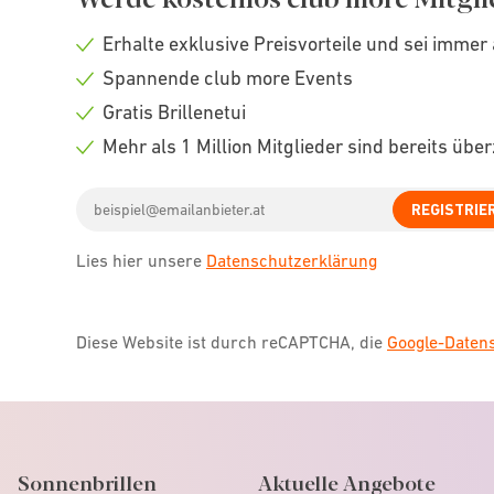
Erhalte exklusive Preisvorteile und sei immer 
Check
Spannende club more Events
icon
Check
Gratis Brillenetui
icon
Check
Mehr als 1 Million Mitglieder sind bereits übe
icon
Check
Email
icon
REGISTRIE
address
Lies hier unsere
Datenschutzerklärung
Diese Website ist durch reCAPTCHA, die
Google-Date
Sonnenbrillen
Aktuelle Angebote