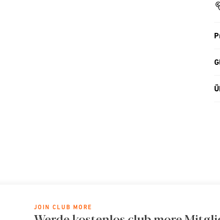
P
G
Ü
JOIN CLUB MORE
Werde kostenlos club more Mitgli