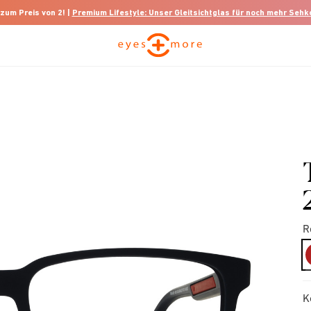
 zum Preis von 2! |
Premium Lifestyle: Unser Gleitsichtglas für noch mehr Seh
R
K