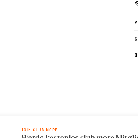
P
G
Ü
JOIN CLUB MORE
Werde kostenlos club more Mitgli