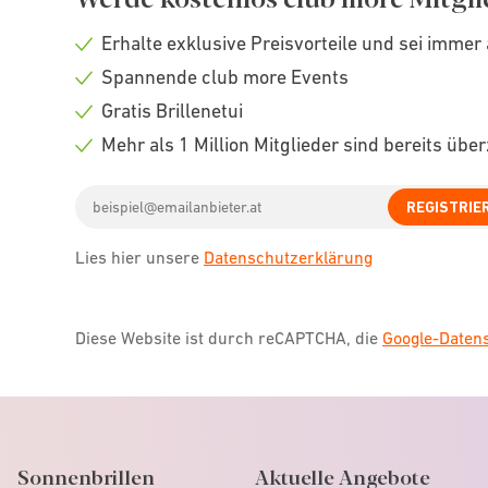
Erhalte exklusive Preisvorteile und sei immer 
Check
Spannende club more Events
icon
Check
Gratis Brillenetui
icon
Check
Mehr als 1 Million Mitglieder sind bereits übe
icon
Check
Email
icon
REGISTRIE
address
Lies hier unsere
Datenschutzerklärung
Diese Website ist durch reCAPTCHA, die
Google-Date
Sonnenbrillen
Aktuelle Angebote