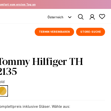
komfort vom ersten Tag an
Search
Products
TERMIN VEREINBAREN
STORE-SUCHE
Tommy Hilfiger TH
2135
old
selected
omplettpreis inklusive Gläser. Wähle aus: