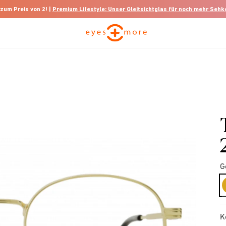
 zum Preis von 2! |
Premium Lifestyle: Unser Gleitsichtglas für noch mehr Seh
G
K