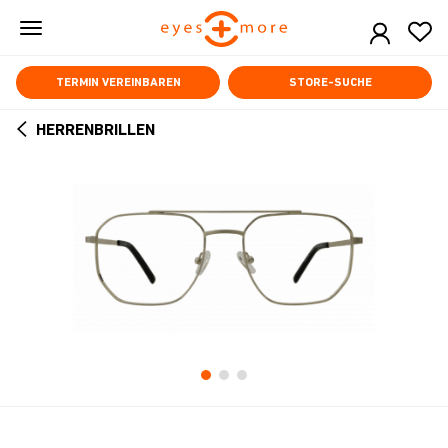
Skip
to
main
content
TERMIN VEREINBAREN
STORE-SUCHE
HERRENBRILLEN
ARROW
BACK