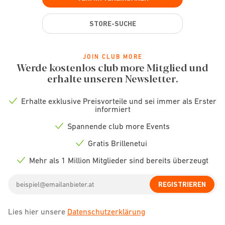
STORE-SUCHE
JOIN CLUB MORE
Werde kostenlos club more Mitglied und
erhalte unseren Newsletter.
Erhalte exklusive Preisvorteile und sei immer als Erster
Check
informiert
icon
Spannende club more Events
Check
icon
Gratis Brillenetui
Check
icon
Mehr als 1 Million Mitglieder sind bereits überzeugt
Check
icon
Email
REGISTRIEREN
address
Lies hier unsere
Datenschutzerklärung