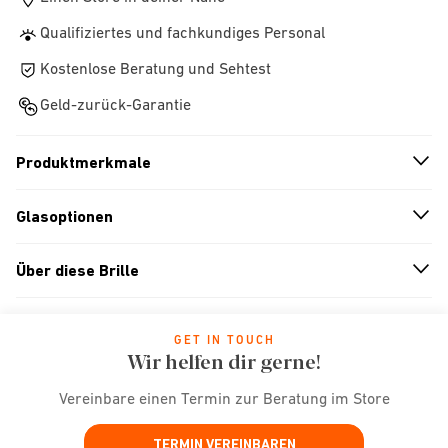
Qualifiziertes und fachkundiges Personal
Kostenlose Beratung und Sehtest
Geld-zurück-Garantie
Produktmerkmale
n
A
r
r
o
w
i
c
o
Glasoptionen
n
A
r
r
o
w
i
c
o
Über diese Brille
n
A
r
r
o
w
i
c
o
GET IN TOUCH
Wir helfen dir gerne!
Vereinbare einen Termin zur Beratung im Store
TERMIN VEREINBAREN