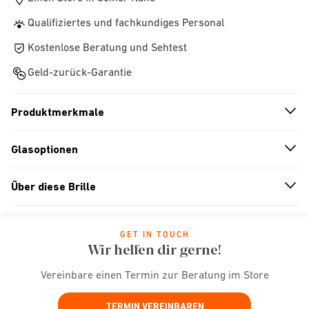
Qualifiziertes und fachkundiges Personal
Kostenlose Beratung und Sehtest
Geld-zurück-Garantie
Produktmerkmale
n
A
r
r
o
w
i
c
o
Glasoptionen
n
A
r
r
o
w
i
c
o
Über diese Brille
n
A
r
r
o
w
i
c
o
GET IN TOUCH
Wir helfen dir gerne!
Vereinbare einen Termin zur Beratung im Store
TERMIN VEREINBAREN