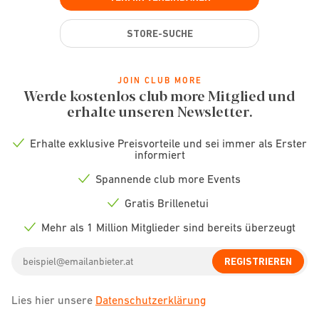
STORE-SUCHE
JOIN CLUB MORE
Werde kostenlos club more Mitglied und
erhalte unseren Newsletter.
Erhalte exklusive Preisvorteile und sei immer als Erster
Check
informiert
icon
Spannende club more Events
Check
icon
Gratis Brillenetui
Check
icon
Mehr als 1 Million Mitglieder sind bereits überzeugt
Check
icon
Email
REGISTRIEREN
address
Lies hier unsere
Datenschutzerklärung