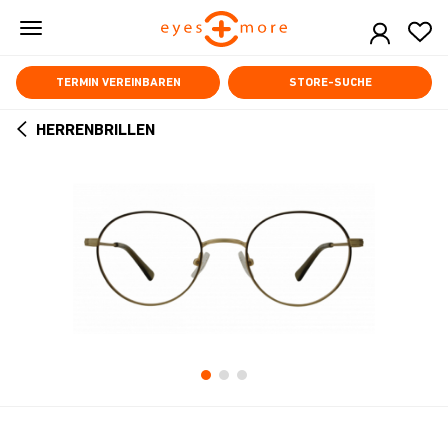
Skip
to
main
content
TERMIN VEREINBAREN
STORE-SUCHE
HERRENBRILLEN
ARROW
BACK