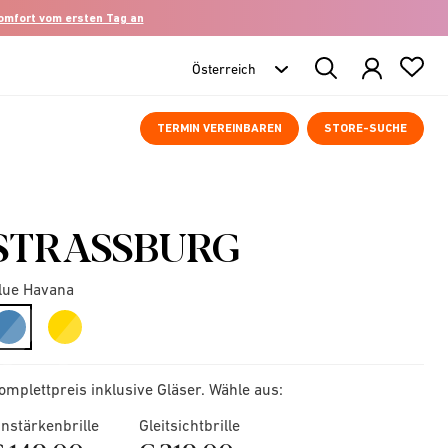
komfort vom ersten Tag an
Search
Products
TERMIN VEREINBAREN
STORE-SUCHE
STRASSBURG
lue Havana
selected
omplettpreis inklusive Gläser. Wähle aus:
instärkenbrille
Gleitsichtbrille