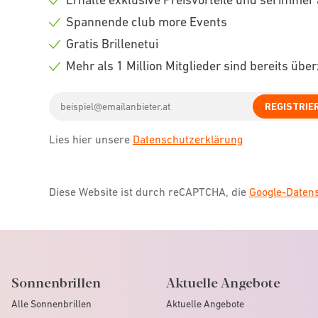
Check
Spannende club more Events
icon
Check
Gratis Brillenetui
icon
Check
Mehr als 1 Million Mitglieder sind bereits übe
icon
Check
Email
icon
REGISTRIE
address
Lies hier unsere
Datenschutzerklärung
Diese Website ist durch reCAPTCHA, die
Google-Date
Sonnenbrillen
Aktuelle Angebote
Alle Sonnenbrillen
Aktuelle Angebote