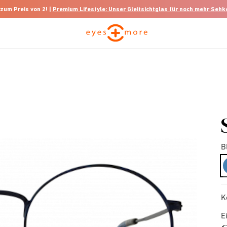
 zum Preis von 2! |
Premium Lifestyle: Unser Gleitsichtglas für noch mehr Seh
B
K
E