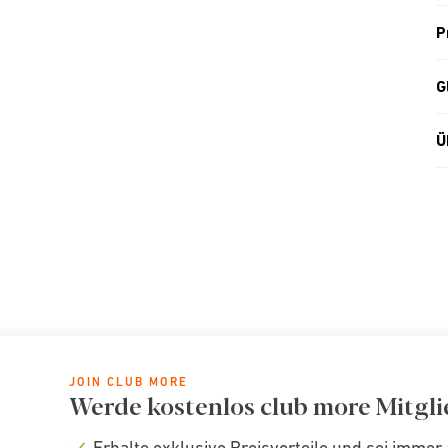
P
G
Ü
JOIN CLUB MORE
Werde kostenlos club more Mitgli
Erhalte exklusive Preisvorteile und sei immer 