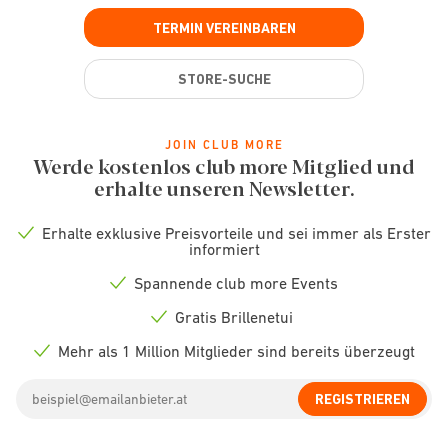
TERMIN VEREINBAREN
STORE-SUCHE
JOIN CLUB MORE
Werde kostenlos club more Mitglied und
erhalte unseren Newsletter.
Erhalte exklusive Preisvorteile und sei immer als Erster
Check
informiert
icon
Spannende club more Events
Check
icon
Gratis Brillenetui
Check
icon
Mehr als 1 Million Mitglieder sind bereits überzeugt
Check
icon
Email
REGISTRIEREN
address