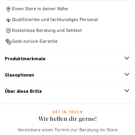
Einen Store in deiner Nähe
Qualifiziertes und fachkundiges Personal
Kostenlose Beratung und Sehtest
Geld-zurück-Garantie
Produktmerkmale
n
A
r
r
o
w
i
c
o
Glasoptionen
n
A
r
r
o
w
i
c
o
Über diese Brille
n
A
r
r
o
w
i
c
o
GET IN TOUCH
Wir helfen dir gerne!
Vereinbare einen Termin zur Beratung im Store