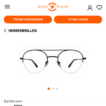
Skip
to
main
content
TERMIN VEREINBAREN
STORE-SUCHE
HERRENBRILLEN
ARROW
BACK
Darkbrown