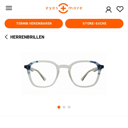
Skip
to
main
content
TERMIN VEREINBAREN
STORE-SUCHE
HERRENBRILLEN
ARROW
BACK