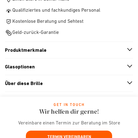
Qualifiziertes und fachkundiges Personal
Kostenlose Beratung und Sehtest
Geld-zurück-Garantie
Produktmerkmale
n
A
r
r
o
w
i
c
o
Glasoptionen
n
A
r
r
o
w
i
c
o
Über diese Brille
n
A
r
r
o
w
i
c
o
GET IN TOUCH
Wir helfen dir gerne!
Vereinbare einen Termin zur Beratung im Store
TERMIN VEREINBAREN