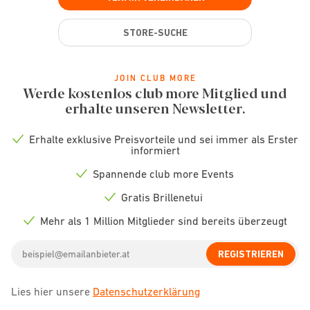
STORE-SUCHE
JOIN CLUB MORE
Werde kostenlos club more Mitglied und
erhalte unseren Newsletter.
Erhalte exklusive Preisvorteile und sei immer als Erster
Check
informiert
icon
Spannende club more Events
Check
icon
Gratis Brillenetui
Check
icon
Mehr als 1 Million Mitglieder sind bereits überzeugt
Check
icon
Email
REGISTRIEREN
address
Lies hier unsere
Datenschutzerklärung